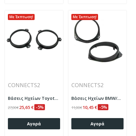
Με Έκπτωση!
Με Έκπτωση!
CONNECTS2
CONNECTS2
Βάσεις Ηχείων Toyota/Citroen/Peugeot
Βάσεις Ηχείων BMW/Mercedes/Opel/Renault Ø165mm
25,65 €
-5%
10,45 €
-5%
27,00 €
11,00 €
Αγορά
Αγορά