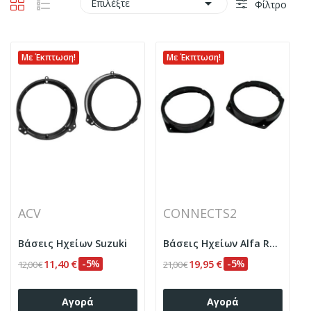

Επιλέξτε
Φίλτρο
Με Έκπτωση!
Με Έκπτωση!
ACV
CONNECTS2
Βάσεις Ηχείων Suzuki
Βάσεις Ηχείων Alfa Romeo
11,40 €
-5%
19,95 €
-5%
12,00 €
21,00 €
Αγορά
Αγορά