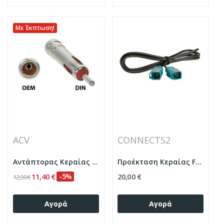
Με Έκπτωση!
ACV
CONNECTS2
Αντάπτορας Κεραίας – Antenna adapter USA2...
Προέκταση Κεραίας Fakra(f)Fakra(f) 100cm
11,40 €
-5%
20,00 €
12,00 €
Αγορά
Αγορά