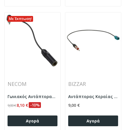
Με Έκπτωση!
NECOM
BIZZAR
Γωνιακός Αντάπτορας Κεραίας αυτοκινήτου 200mm...
Αντάπτορας Κεραίας Fakra Z(f)DIN(m) LEONI/ROKA...
8,10 €
-10%
9,00 €
9,00 €
Αγορά
Αγορά