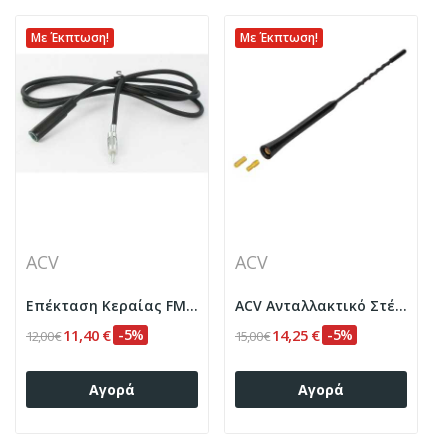
Με Έκπτωση!
Με Έκπτωση!
ACV
ACV
Επέκταση Κεραίας FM Αρσενικό-Θηλυκό 450cm
ACV Ανταλλακτικό Στέλεχος κεραίας 28,5cm M5/6
11,40 €
-5%
14,25 €
-5%
12,00 €
15,00 €
Αγορά
Αγορά