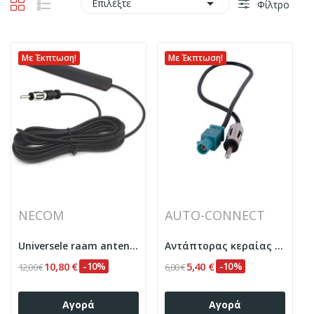

Επιλέξτε
Φίλτρο
Με Έκπτωση!
Με Έκπτωση!
NECOM
AUTO-CONNECT
Universele raam antenne voor AM / FM Necom BL10082
Αντάπτορας κεραίας FAKRA-DIN BMW Auto-Connect...
10,80 €
-10%
5,40 €
-10%
12,00 €
6,00 €
Αγορά
Αγορά