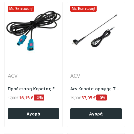
Με Έκπτωση!
Με Έκπτωση!
ACV
ACV
Προέκταση Κεραίας Fakra Male-Fakra Female 2m
Acv Κεραία οροφής Τύπου Fiat με καλώδιο
16,15 €
-5%
37,05 €
-5%
17,00 €
39,00 €
Αγορά
Αγορά