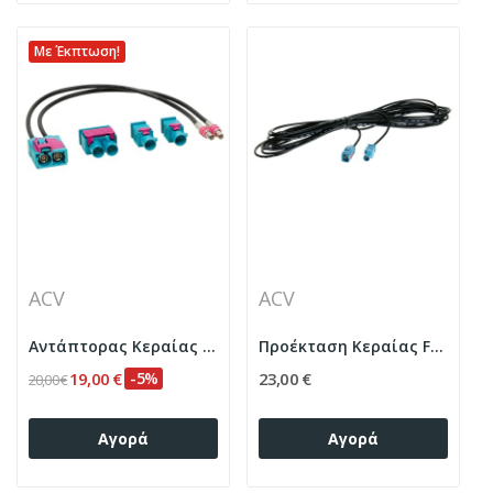
Με Έκπτωση!
ACV
ACV
Αντάπτορας Κεραίας – Universal - Double Female...
Προέκταση Κεραίας Fakra 5m
19,00 €
-5%
23,00 €
20,00 €
Αγορά
Αγορά