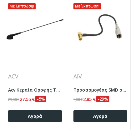
Με Έκπτωση!
Με Έκπτωση!
ACV
AIV
Acv Κεραία Οροφής Τύπου Fiat χωρίς καλώδιο
Προσαρμογέας SMD σε FME
27,55 €
-5%
2,85 €
-29%
29,00 €
4,00 €
Αγορά
Αγορά