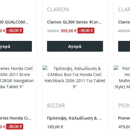
CLARION
CLA
Clarion GL700 QUALCOMM Series 8Core Android...
Clarion GL300 Series 4Core Android ClarionOS...
0 €
-60,00 €
309,00 €
-40,00 €
349,00 €
499,00 
γορά
Αγορά
BIZZAR
PIO
Bizzar G+ Series Honda CiviC Hatchback...
Πρόσοψη, Καλωδίωση & CANbus Box Για Honda CiviC...
0 €
-80,00 €
185,00 €
479,0