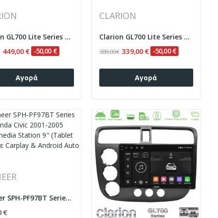
RION
CLARION
Clarion GL700 Lite Series 8Core Android...
Clarion GL700 Lite Series 8Core Android...
449,00 €
-50,00 €
339,00 €
-50,00 €
€
389,00 €
Αγορά
Αγορά
NEER
Pioneer SPH-PF97BT Series Honda Civic 2001-2005...
0 €