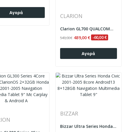
Αγορά
CLARION
Clarion GL700 QUALCOMM Series 8Core Android...
489,00 €
-60,00 €
549,00 €
Αγορά
BIZZAR
RION
Bizzar Ultra Series Honda Civic 2001-2005 8core...