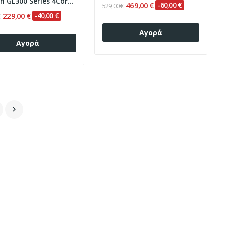
Clarion GL300 Series 4Core Android ClarionOS...
469,00 €
-60,00 €
529,00 €
229,00 €
-40,00 €
€
Αγορά
Αγορά
