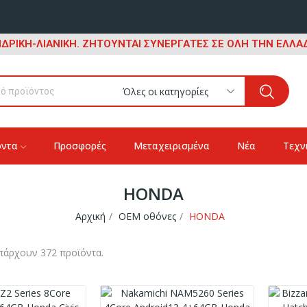
ΔΡΙΚΗ-ΛΙΑΝΙΚΗ. ΖΗΤΟΥΝΤΑΙ ΣΥΝΕΡΓΑΤΕΣ ΣΕ ΟΛΗ ΤΗΝ ΕΛΛΑΔ
Όλες οι κατηγορίες
όντα
Προσφορές
Μεταχειρισμένα
Νέα
Τεχν
HONDA
Αρχική
OEM οθόνες
HONDA
πάρχουν 372 προϊόντα.