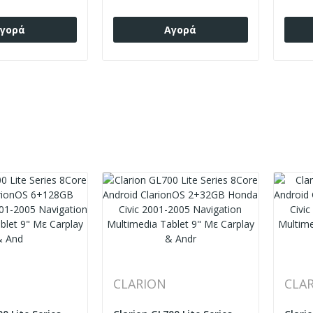
γορά
Αγορά
CLARION
CLA