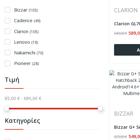
CLARION
Bizzar
(103)
Cadence
(49)
Clarion
(105)
589,0
649,00 €
Lenovo
(16)
Α
Nakamichi
(70)
Pioneer
(28)
Τιμή
85,00 € - 689,00 €
BIZZAR
Κατηγορίες
549,0
629,00 €