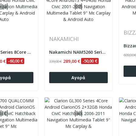
BIZZ
NAKAMICHI
Cadence Z2 Series 8Core Android14 4+64GB Honda...
Nakamichi NAM5260 Series 4Core Android13 4+64GB...
609,00 
0 €
-60,00 €
289,00 €
-50,00 €
339,00 €
γορά
Αγορά