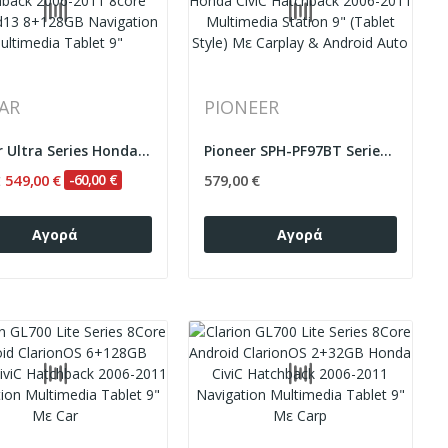
AR
PIONEER
Bizzar Ultra Series Honda CiviC Hatchback...
Pioneer SPH-PF97BT Series Honda CiviC Hatchback...
549,00 €
-60,00 €
579,00 €
€
Αγορά
Αγορά