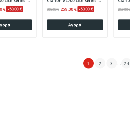
Clarion GL700 Lite Series 8Core Android...
Clarion GL700 Lite Series 8Core Android...
0 €
-50,00 €
259,00 €
-50,00 €
309,00 €
269,00 
γορά
Αγορά
1
2
3
…
24