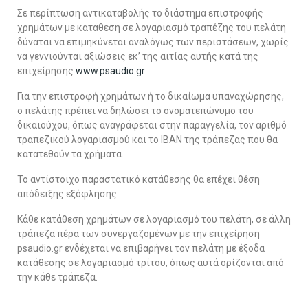
Σε περίπτωση αντικαταβολής το διάστημα επιστροφής
χρημάτων με κατάθεση σε λογαριασμό τραπέζης του πελάτη
δύναται να επιμηκύνεται αναλόγως των περιστάσεων, χωρίς
να γεννιούνται αξιώσεις εκ’ της αιτίας αυτής κατά της
επιχείρησης
www.psaudio.gr
Για την επιστροφή χρημάτων ή το δικαίωμα υπαναχώρησης,
ο πελάτης πρέπει να δηλώσει το ονοματεπώνυμο του
δικαιούχου, όπως αναγράφεται στην παραγγελία, τον αριθμό
τραπεζικού λογαριασμού και το IBAN της τράπεζας που θα
κατατεθούν τα χρήματα.
Το αντίστοιχο παραστατικό κατάθεσης θα επέχει θέση
απόδειξης εξόφλησης.
Κάθε κατάθεση χρημάτων σε λογαριασμό του πελάτη, σε άλλη
τράπεζα πέρα των συνεργαζομένων με την επιχείρηση
psaudio.gr ενδέχεται να επιβαρήνει τον πελάτη με έξοδα
κατάθεσης σε λογαριασμό τρίτου, όπως αυτά ορίζονται από
την κάθε τράπεζα.