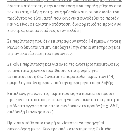
άριστη κατάσταση, στην κατάσταση που παρελήφθησαν από
τον πελάτη, πλήρη και χωρίς φθορές και η συσκευασία του
προϊόντος να είναι αυτή που κανονικά συνοδεύει το προϊόν
και να είναι σε άριστη κατάσταση, διαφορετικά το προϊόν θα
επιστρέφεται αυτομάτως στον πελάτη.
Σε περίπτωση που δεν επιστραφούν εντός 14 ημερών τότε η
PsAudio δύναται να μην αποδεχτεί την όποια επιστροφή και
την αντικατάσταση του προϊόντος.
Σε κάθε περίπτωση και για όλες τις ανωτέρω περιπτώσεις
το ανώτατο χρονικό περιθώριο επιστροφής για
αντικατάσταση δεν δύναται να παραταθεί πέραν των (
14
)
ημερολογιακών ημερών από την ημερομηνία παραλαβής.
Επιπλέον, για όλες τις περιπτώσεις θα πρέπει το προϊόν
προς αντικατάσταση-επισκευή να συνοδεύεται απαραίτητα
με όλα τα έγγραφα τα οποία συνόδευαν το προϊόν (π.χ. ΔΑΤ,
απόδειξη λιανικής κ.ο.κ).
Πριν από κάθε επιστροφή συνίσταται να προηγηθεί
συνεννόηση με το Ηλεκτρονικό κατάστημα της PsAudio.