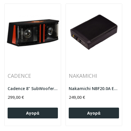
CADENCE
NAKAMICHI
Cadence 8" SubWoofer Ενεργό Box XLERATOR8.2 360...
Nakamichi NBF20.0A Ενεργό Subwoofer
299,00 €
249,00 €
Αγορά
Αγορά