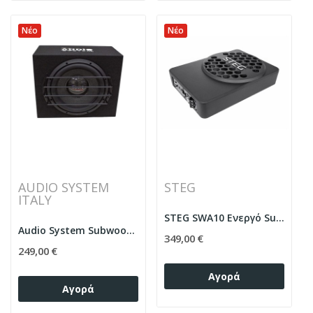
Νέο
Νέο
AUDIO SYSTEM
STEG
ITALY
STEG SWA10 Ενεργό Subwoofer 10" 300Watt
Audio System Subwoofer Box AE12II (38cm) 12" 500W
349,00 €
249,00 €
Αγορά
Αγορά