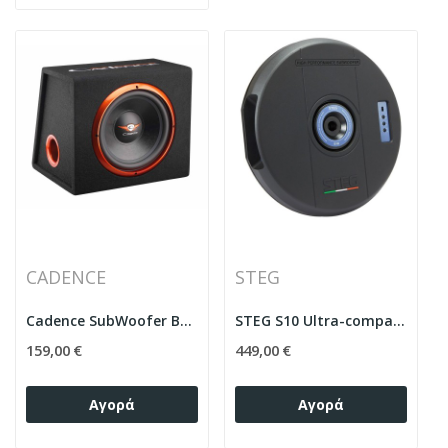
CADENCE
STEG
Cadence SubWoofer Box FXB12VPi 500 Watts
STEG S10 Ultra-compact spare wheel 10" Ενεργό...
159,00 €
449,00 €
Αγορά
Αγορά