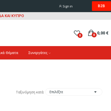
B2B
Sign in
Α ΚΑΙ ΚΥΠΡΟ
0,00 €
0
0
ικά Θέματα
Συνεργάτες

Επιλέξτε
Ταξινόμηση κατά: