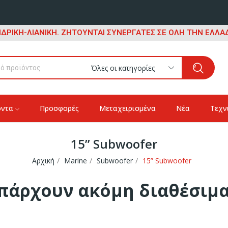
ΔΡΙΚΗ-ΛΙΑΝΙΚΗ. ΖΗΤΟΥΝΤΑΙ ΣΥΝΕΡΓΑΤΕΣ ΣΕ ΟΛΗ ΤΗΝ ΕΛΛΑΔ
Όλες οι κατηγορίες
όντα
Προσφορές
Μεταχειρισμένα
Νέα
Τεχν
15” Subwoofer
Αρχική
Marine
Subwoofer
15” Subwoofer
πάρχουν ακόμη διαθέσιμ