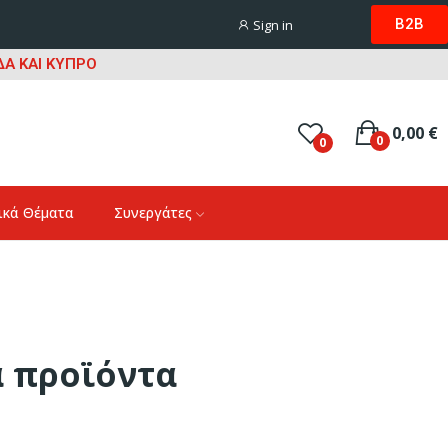
B2B
Sign in
Α ΚΑΙ ΚΥΠΡΟ
0,00 €
0
0
ικά Θέματα
Συνεργάτες
α προϊόντα