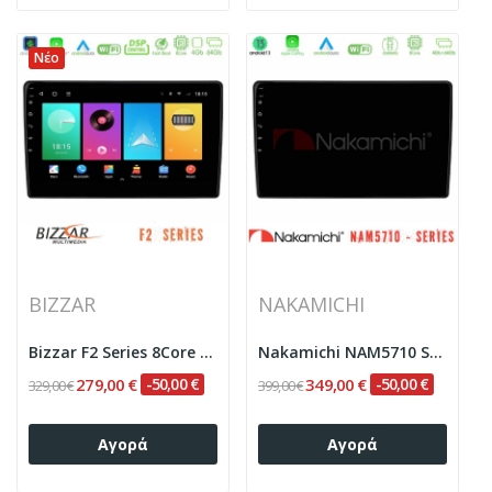
Νέο
BIZZAR
NAKAMICHI
Bizzar F2 Series 8Core Android16 4+64GB Opel...
Nakamichi NAM5710 Series 8Core Android13 4+64GB...
279,00 €
-50,00 €
349,00 €
-50,00 €
329,00 €
399,00 €
Αγορά
Αγορά