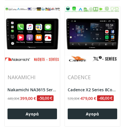
NAKAMICHI
CADENCE
Nakamichi NA3615 Series Με Wireless Carplay &...
Cadence X2 Series 8Core Android14 6+128GB Opel...
399,00 €
-50,00 €
479,00 €
-60,00 €
449,00 €
539,00 €
Αγορά
Αγορά