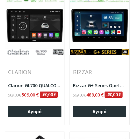
CLARION
BIZZAR
Clarion GL700 QUALCOMM Series 8Core Android...
Bizzar G+ Series Opel Astra/Corsa/Antara/Zafira...
509,00 €
-60,00 €
489,00 €
-80,00 €
569,00 €
569,00 €
Αγορά
Αγορά