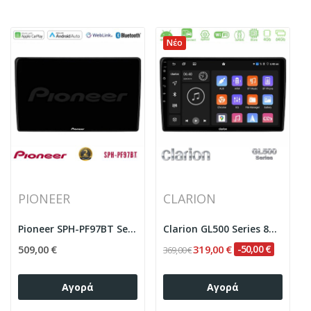
Νέο
PIONEER
CLARION
Pioneer SPH-PF97BT Series Opel...
Clarion GL500 Series 8Core Android ClarionOS...
509,00 €
319,00 €
-50,00 €
369,00 €
Αγορά
Αγορά