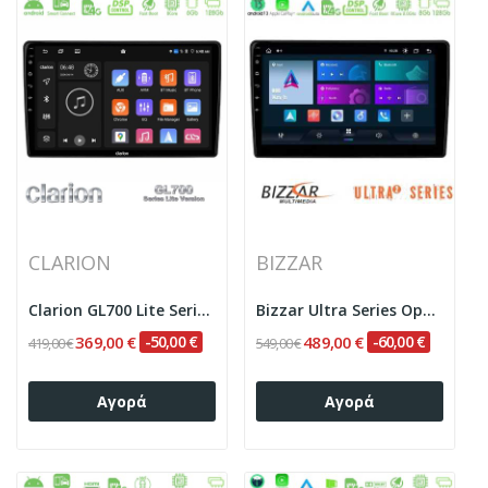
CLARION
BIZZAR
Clarion GL700 Lite Series 8Core Android...
Bizzar Ultra Series Opel...
369,00 €
-50,00 €
489,00 €
-60,00 €
419,00 €
549,00 €
Αγορά
Αγορά