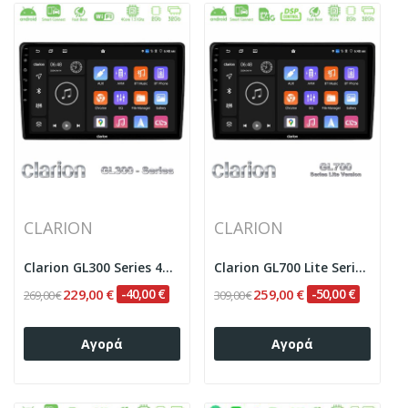
CLARION
CLARION
Clarion GL300 Series 4Core Android ClarionOS...
Clarion GL700 Lite Series 8Core Android...
229,00 €
-40,00 €
259,00 €
-50,00 €
269,00 €
309,00 €
Αγορά
Αγορά