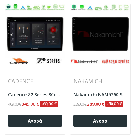
CADENCE
NAKAMICHI
Cadence Z2 Series 8Core Android14 4+64GB Opel...
Nakamichi NAM5260 Series 4Core Android13 4+64GB...
349,00 €
-60,00 €
289,00 €
-50,00 €
409,00 €
339,00 €
Αγορά
Αγορά