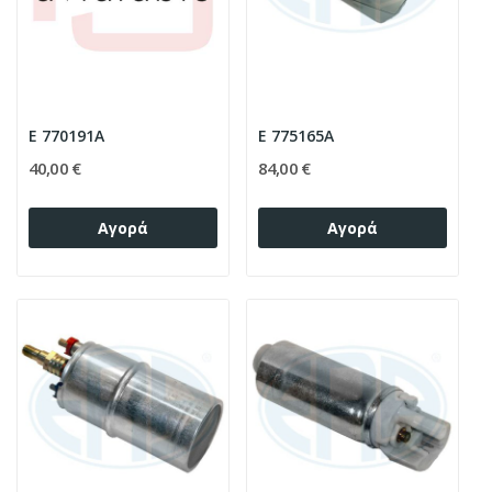
E 770191A
E 775165A
40,00 €
84,00 €
Αγορά
Αγορά