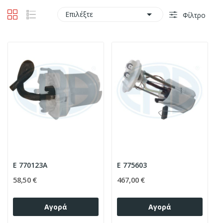

Επιλέξτε
Φίλτρο
E 770123A
E 775603
58,50 €
467,00 €
Αγορά
Αγορά