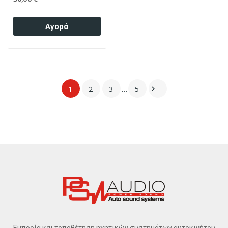
Αγορά
1
2
3
…
5

Εμπορία και τοποθέτηση ηχητικών συστημάτων αυτοκινήτου