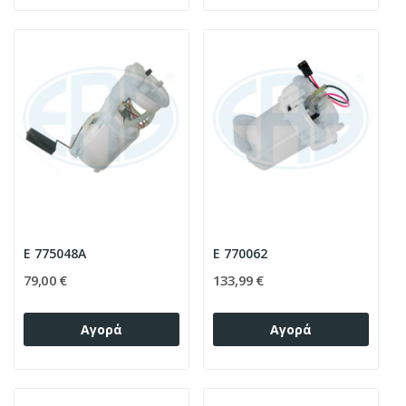
E 775048A
E 770062
79,00 €
133,99 €
Αγορά
Αγορά