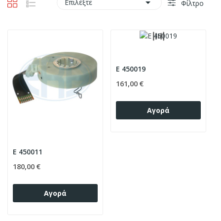

Επιλέξτε
Φίλτρο
E 450019
161,00 €
Αγορά
E 450011
180,00 €
Αγορά