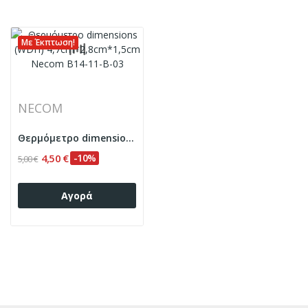
Με Έκπτωση!
NECOM
Θερμόμετρο dimensions (WDH) 4,7cm*2,8cm*1,5cm...
4,50 €
-10%
5,00 €
Αγορά