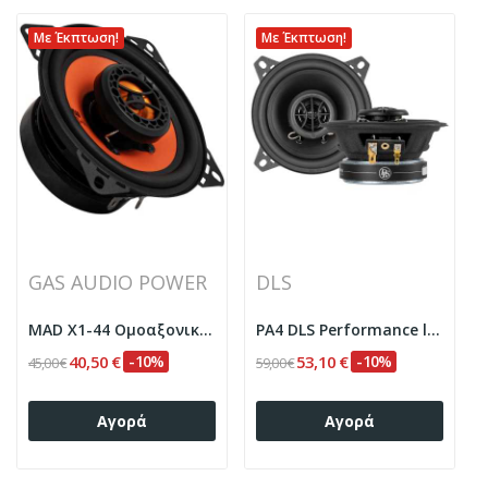
Με Έκπτωση!
Με Έκπτωση!
GAS AUDIO POWER
DLS
MAD X1-44 Ομοαξονικά ηχεία αυτοκινήτου 4" 100 W...
PA4 DLS Performance loudspeaker set 10 cm 2-way...
40,50 €
-10%
53,10 €
-10%
45,00 €
59,00 €
Αγορά
Αγορά