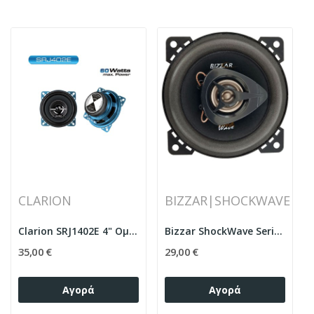
CLARION
BIZZAR|SHOCKWAVE
Clarion SRJ1402E 4" Ομοαξονικά Ηχεία Δύο Δρόμων...
Bizzar ShockWave Series Ομοαξονικά ηχεία 4"...
35,00 €
29,00 €
Αγορά
Αγορά