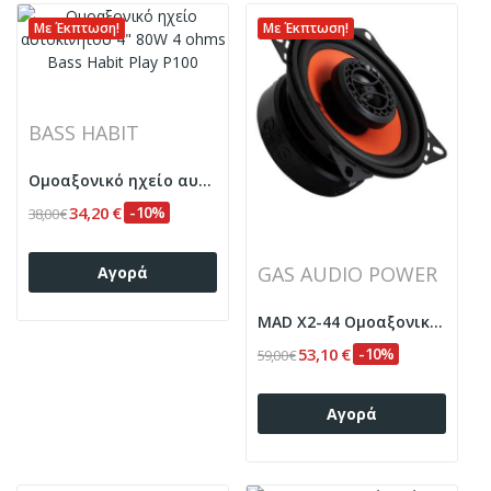
Με Έκπτωση!
Με Έκπτωση!
BASS HABIT
Ομοαξονικό ηχείο αυτοκινήτου 4" 80W 4 ohms Bass...
34,20 €
-10%
38,00 €
GAS AUDIO POWER
Αγορά
MAD X2-44 Ομοαξονικά ηχεία αυτοκινήτου 4" 120 W...
53,10 €
-10%
59,00 €
Αγορά