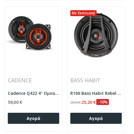
Με Έκπτωση!
CADENCE
BASS HABIT
Cadence Q422 4" Ομοαξονικά ηχεία δύο δρόμων
R100 Bass Habit Rebel Ηχεία Αυτοκινήτου 4"...
59,00 €
25,20 €
-10%
28,00 €
Αγορά
Αγορά