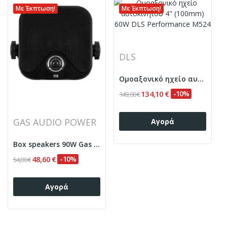
Με Έκπτωση!
Με Έκπτωση!
DLS
Ομοαξονικό ηχείο αυτοκινήτου 4" (100mm) 60W DLS...
134,10 €
-10%
149,00 €
GAS AUDIO POWER
Αγορά
Box speakers 90W Gas Audio Power ALPHA ABX4B...
48,60 €
-10%
54,00 €
Αγορά