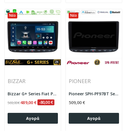
Νέο
Νέο
BIZZAR
PIONEER
Bizzar G+ Series Fiat Punto/ Evo 8core...
Pioneer SPH-PF97BT Series Fiat Punto/ Evo...
489,00 €
-80,00 €
509,00 €
569,00 €
Αγορά
Αγορά