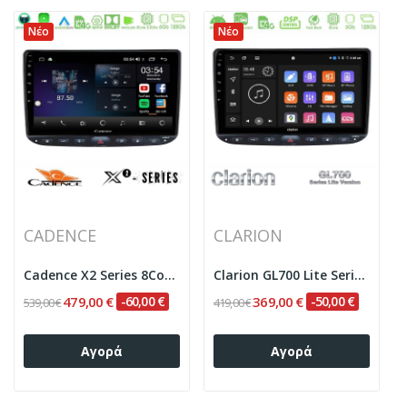
Νέο
Νέο
CADENCE
CLARION
Cadence X2 Series 8Core Android14 6+128GB Fiat...
Clarion GL700 Lite Series 8Core Android...
479,00 €
-60,00 €
369,00 €
-50,00 €
539,00 €
419,00 €
Αγορά
Αγορά