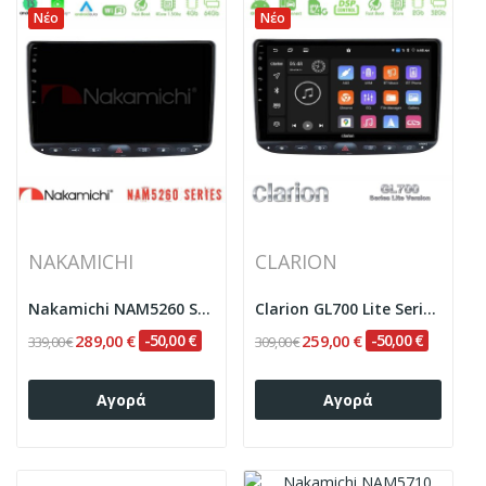
Νέο
Νέο
NAKAMICHI
CLARION
Nakamichi NAM5260 Series 4Core Android13 4+64GB...
Clarion GL700 Lite Series 8Core Android...
289,00 €
-50,00 €
259,00 €
-50,00 €
339,00 €
309,00 €
Αγορά
Αγορά