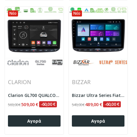
Νέο
Νέο
CLARION
BIZZAR
Clarion GL700 QUALCOMM Series 8Core Android...
Bizzar Ultra Series Fiat Punto/ Evo 8core...
509,00 €
-60,00 €
489,00 €
-60,00 €
569,00 €
549,00 €
Αγορά
Αγορά