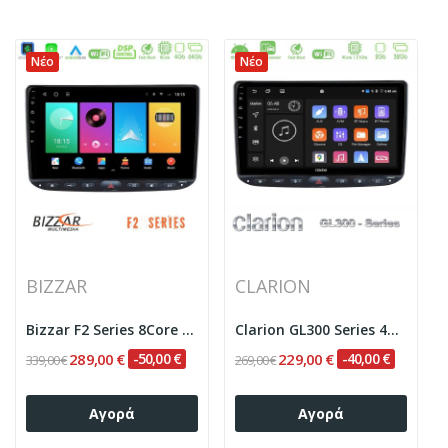
Νέο
Νέο
BIZZAR
CLARION
Bizzar F2 Series 8Core Android16 4+64GB Fiat...
Clarion GL300 Series 4Core Android ClarionOS...
289,00 €
-50,00 €
229,00 €
-40,00 €
339,00 €
269,00 €
Αγορά
Αγορά