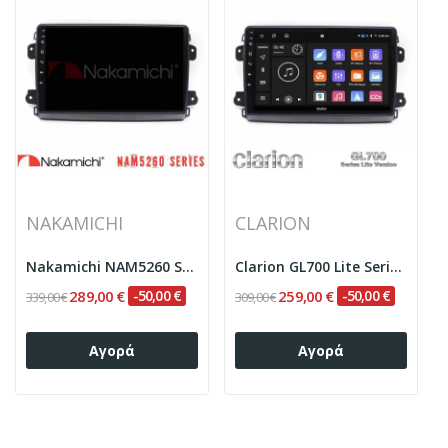
NAKAMICHI
CLARION
Nakamichi NAM5260 Series 4Core Android13 4+64GB...
Clarion GL700 Lite Series 8Core Android...
289,00 €
-50,00 €
259,00 €
-50,00 €
339,00 €
309,00 €
Αγορά
Αγορά