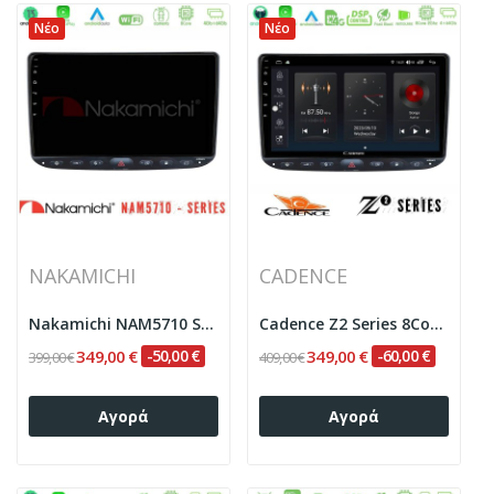
Νέο
Νέο
NAKAMICHI
CADENCE
Nakamichi NAM5710 Series 8Core Android13 4+64GB...
Cadence Z2 Series 8Core Android14 4+64GB Fiat...
349,00 €
-50,00 €
349,00 €
-60,00 €
399,00 €
409,00 €
Αγορά
Αγορά