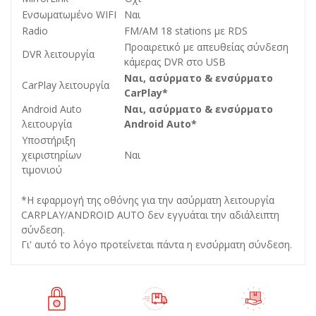
Ενσωματωμένο WIFI
Ναι
Radio
FM/AM 18 stations με RDS
Προαιρετικό με απευθείας σύνδεση
DVR λειτουργία
κάμερας DVR στο USB
Ναι, ασύρματο & ενσύρματο
CarPlay λειτουργία
CarPlay*
Android Auto
Ναι, ασύρματο & ενσύρματο
λειτουργία
Android Auto*
Υποστήριξη
χειριστηρίων
Ναι
τιμονιού
*Η εφαρμογή της οθόνης για την ασύρματη λειτουργία
CARPLAY/ANDROID AUTO δεν εγγυάται την αδιάλειπτη
σύνδεση.
Γι' αυτό το λόγο προτείνεται πάντα η ενσύρματη σύνδεση.