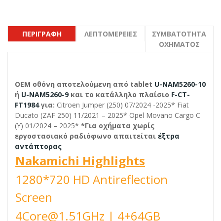
ΠΕΡΙΓΡΑΦΉ
ΛΕΠΤΟΜΈΡΕΙΕΣ
ΣΥΜΒΑΤΌΤΗΤΑ
ΟΧΉΜΑΤΟΣ
OEM οθόνη αποτελούμενη από tablet
U-NAM5260-10
ή
U-NAM5260-9
και το κατάλληλο πλαίσιο
F-CT-
FT1984
για:
Citroen Jumper (250) 07/2024 -2025* Fiat
Ducato (ZAF 250) 11/2021 – 2025* Opel Movano Cargo C
(Y) 01/2024 – 2025*
*Για οχήματα χωρίς
εργοστασιακό ραδιόφωνο απαιτείται
έξτρα
αντάπτορας
Nakamichi Highlights
1280*720 HD Antireflection
Screen
4Core@1.51GHz | 4+64GB