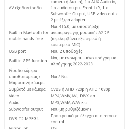
camera ή Aux In), 1 x AUX Audio in,
AV έξοδο/είσοδο
1 x audio output Front L/R, 1 x
Subwoofer Output, USB video out x
2 με έξτρα adapter
Ναι BT5.0, με υποστήριξη
Built-in Bluetooth for
αναπαραγωγής μουσικής A2DP
mobile hands-free
(περιλαμβάνει εξωτερικό ή
εσωτερικό MIC)
USB port
Ναι, 2 υποδοχές
Ναι, με ενσωματωμένο πρόγραμμα
Built in GPS function
πλοήγησης 2022-2023
Είσοδο κάμερα
οπισθοπορείας /
Ναι / Ναι
Μπροστινή κάμερα
Συμβατό με κάμερα
CVBS ή AHD 720p ή AHD 1080p
Video
MP4,WMV,AVI, DIVX κ.α.
Audio
MP3,WMA,WAV κ.α.
Subwoofer output
Ναι (μη ρυθμιζόμενη)
Προαιρετικό με έλεγχο από remote
DVB-T2 MPEG4
control
MirrorLink
Όχι