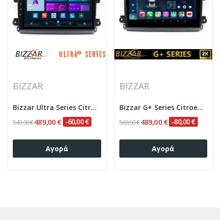
BIZZAR
BIZZAR
Bizzar Ultra Series Citroen/Fiat/Opel 8core...
Bizzar G+ Series Citroen/Fiat/Opel 8core...
489,00 €
-60,00 €
489,00 €
-80,00 €
549,00 €
569,00 €
Αγορά
Αγορά