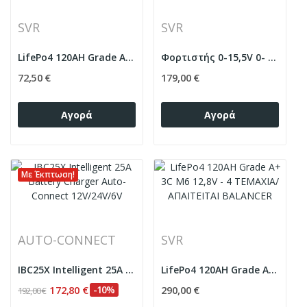
SVR
SVR
LifePo4 120AH Grade A+ 3C M6 3,2V -1...
Φορτιστής 0-15,5V 0- 85A LiFePo4- Lion-AGM-GEL...
72,50 €
179,00 €
Αγορά
Αγορά
Με Έκπτωση!
AUTO-CONNECT
SVR
IBC25X Intelligent 25A Battery Charger...
LifePo4 120AH Grade A+ 3C M6 12,8V - 4...
172,80 €
-10%
290,00 €
192,00 €