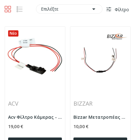

Επιλέξτε
Φίλτρο
Νέο
ACV
BIZZAR
Acv Φίλτρο Κάμερας - Camera Filter
Bizzar Μετατροπέας τάσης 12 Volt 6 Volt 1.5A max.
19,00 €
10,00 €