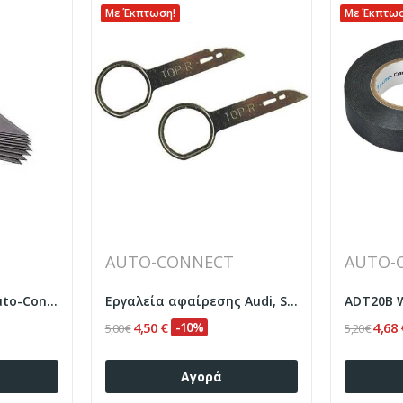
Με Έκπτωση!
Με Έκπτωσ
AUTO-CONNECT
AUTO-
Spare Knife Blades Auto-Connect 720DBLADE...
Εργαλεία αφαίρεσης Audi, Seat, Skoda, VW...
4,50 €
-10%
4,68 
5,00 €
5,20 €
Αγορά