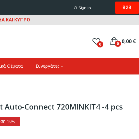
B2B
Sign in
Α ΚΑΙ ΚΥΠΡΟ
0,00 €
0
0
ικά Θέματα
Συνεργάτες
Kit Auto-Connect 720MINKIT4 -4 pcs
ωση 10%