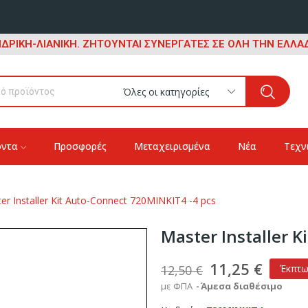
ΔΡΙΚΗ-ΛΙΑΝΙΚΗ. ΖΗΤΟΥΝΤΑΙ ΣΥΝΕΡΓΑΤΕΣ ΣΕ ΟΛΗ ΤΗΝ ΕΛΛΑΔ
Όλες οι κατηγορίες
όντα
Προσφορές
Μεταχειρισμένα
Νέα
Τεχν
er Installer Kit Auto-Connect 720MINKIT4 -4 pcs
Master Installer 
11,25 €
12,50 €
Έκπτ
με ΦΠΑ
Άμεσα διαθέσιμο