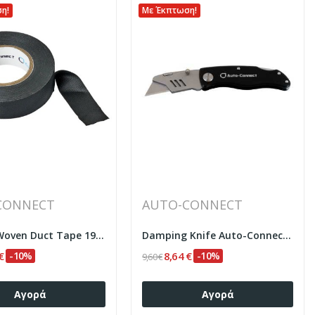
η!
Με Έκπτωση!
CONNECT
AUTO-CONNECT
ADT20B Woven Duct Tape 19mm 20m Auto-Connect
Damping Knife Auto-Connect 720DKNIFE
€
-10%
8,64 €
-10%
9,60 €
Αγορά
Αγορά