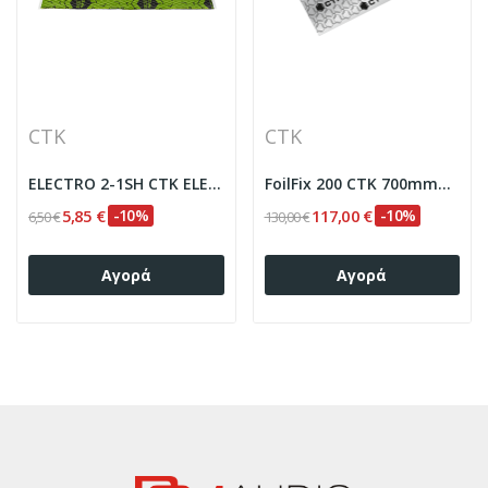
CTK
CTK
ELECTRO 2-1SH CTK ELECTRO 2.0mm. 370*500 1-SHEET
FoilFix 200 CTK 700mmX500mm -package of 10
5,85 €
-10%
117,00 €
-10%
6,50 €
130,00 €
Αγορά
Αγορά