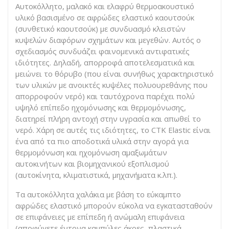
Αυτοκόλλητο, μαλακό και ελαφρύ θερμοακουστικό
υλικό βασισμένο σε αφρώδες ελαστικό καουτσούκ
(συνθετικό καουτσούκ) με συνδυασμό κλειστών
κυψελών διαφόρων σχημάτων και μεγεθών. Αυτός ο
σχεδιασμός συνδυάζει φαινομενικά αντιφατικές
ιδιότητες. Δηλαδή, απορροφά αποτελεσματικά και
μειώνει το θόρυβο (που είναι συνήθως χαρακτηριστικό
των υλικών με ανοικτές κυψέλες πολυουρεθάνης που
απορροφούν νερό) και ταυτόχρονα παρέχει πολύ
υψηλό επίπεδο ηχομόνωσης και θερμομόνωσης,
διατηρεί πλήρη αντοχή στην υγρασία και απωθεί το
νερό. Χάρη σε αυτές τις ιδιότητες, το CTK Elastic είναι
ένα από τα πιο αποδοτικά υλικά στην αγορά για
θερμομόνωση και ηχομόνωση αμαξωμάτων
αυτοκινήτων και βιομηχανικού εξοπλισμού
(αυτοκίνητα, κλιματιστικά, μηχανήματα κ.λπ.).
Τα αυτοκόλλητα χαλάκια με βάση το εύκαμπτο
αφρώδες ελαστικό μπορούν εύκολα να εγκατασταθούν
σε επιφάνειες με επίπεδη ή ανώμαλη επιφάνεια
(αποφύγετε έντονα καμπύλες άκρες, πλαστικά