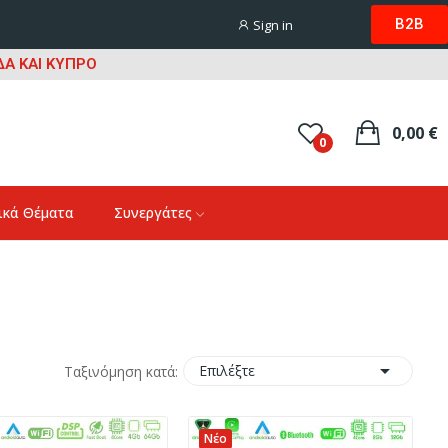
B2B
Sign in
Α ΚΑΙ ΚΥΠΡΟ
0,00 €
0
ικά Θέματα
Συνεργάτες

Επιλέξτε
Ταξινόμηση κατά:
Νέο