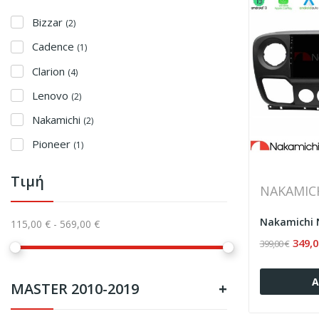
Bizzar
(2)
Cadence
(1)
Clarion
(4)
Lenovo
(2)
Nakamichi
(2)
Pioneer
(1)
Τιμή
NAKAMIC
115,00 € - 569,00 €
349,0
399,00 €
Α
MASTER 2010-2019
+