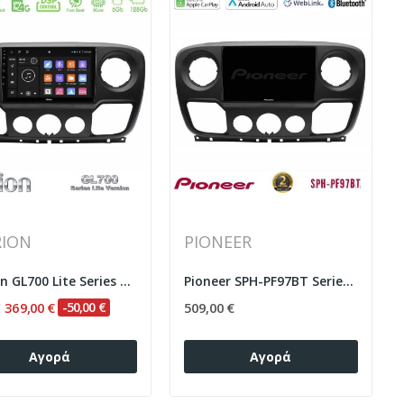
RION
PIONEER
Clarion GL700 Lite Series 8Core Android...
Pioneer SPH-PF97BT Series Renault/Nissan/Opel...
369,00 €
-50,00 €
509,00 €
€
Αγορά
Αγορά