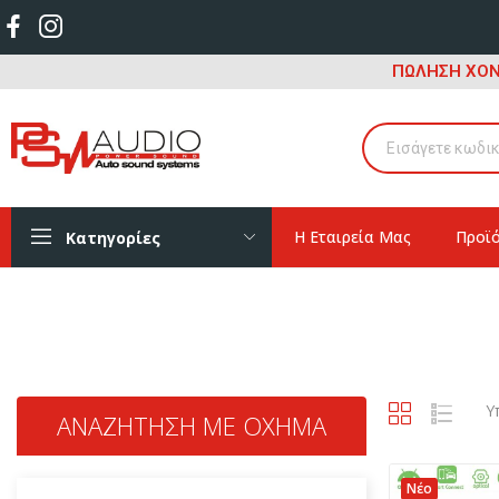
ΠΩΛΗΣΗ ΧΟΝ
Η Εταιρεία Μας
Προϊ
Κατηγορίες
Υ
ΑΝΑΖΉΤΗΣΗ ΜΕ ΌΧΗΜΑ
Νέο