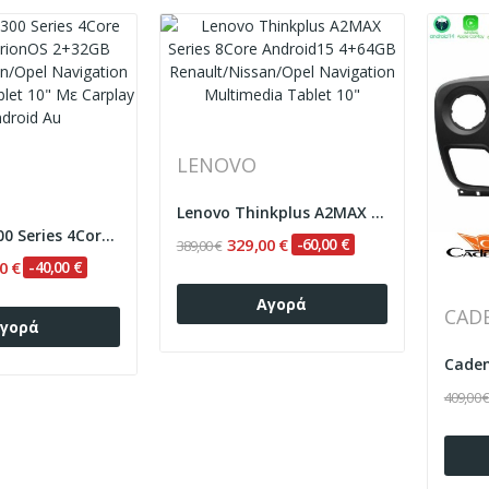
LENOVO
Lenovo Thinkplus A2MAX Series 8Core Android15...
Clarion GL300 Series 4Core Android ClarionOS...
329,00 €
-60,00 €
389,00 €
0 €
-40,00 €
Αγορά
CAD
γορά
409,00 