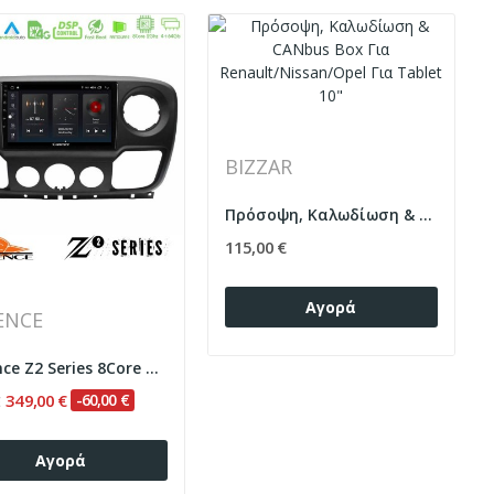
BIZZAR
Πρόσοψη, Καλωδίωση & CANbus Box Για...
115,00 €
Αγορά
ENCE
Cadence Z2 Series 8Core Android14 4+64GB...
349,00 €
-60,00 €
€
Αγορά