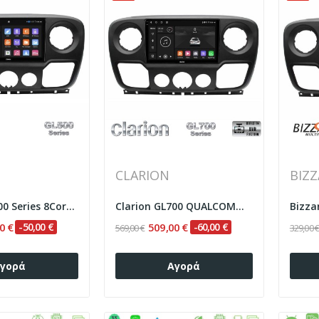
CLARION
BIZZ
Clarion GL500 Series 8Core Android ClarionOS...
Clarion GL700 QUALCOMM Series 8Core Android...
0 €
-50,00 €
509,00 €
-60,00 €
569,00 €
329,00 
γορά
Αγορά