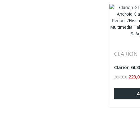
CLARION
229,0
269,00 €
Α