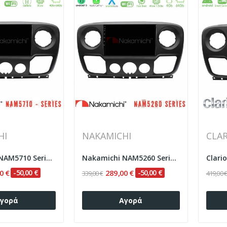
HI
NAKAMICHI
CLA
Nakamichi NAM5710 Series 8Core Android13 4+64GB...
Nakamichi NAM5260 Series 4Core Android13 4+64GB...
0 €
-50,00 €
289,00 €
-50,00 €
339,00 €
419,00 
γορά
Αγορά