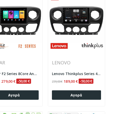
AR
LENOVO
Bizzar F2 Series 8Core Android16 4+64GB...
Lenovo Thinkplus Series 4Core Android15 2+32GB...
279,00 €
-50,00 €
189,00 €
-50,00 €
€
239,00 €
Αγορά
Αγορά