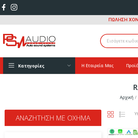
ΠΩΛΗΣΗ ΧΟΝ
Η Εταιρεία Μας
Προϊ
Κατηγορίες
R
Αρχική
Υ
ΑΝΑΖΉΤΗΣΗ ΜΕ ΌΧΗΜΑ