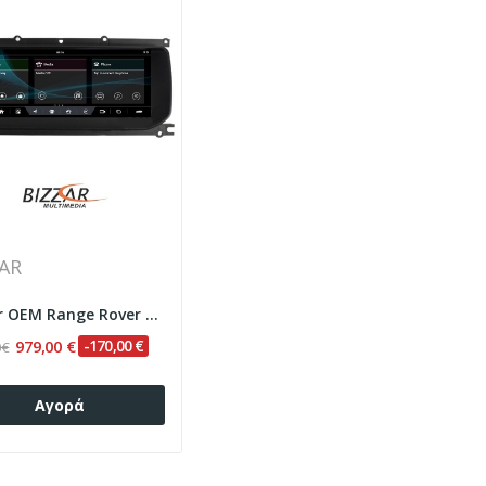
AR
Bizzar OEM Range Rover Evoque L538 2016-2018...
979,00 €
-170,00 €
 €
Αγορά