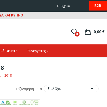
B2B
Sign in
Α ΚΑΙ ΚΥΠΡΟ
0,00 €
0
ικά Θέματα
Συνεργάτες
18
 – 2018

Επιλέξτε
Ταξινόμηση κατά: