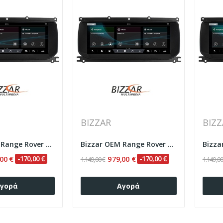
BIZZAR
BIZZ
Bizzar OEM Range Rover Evoque L538 2011-2017...
Bizzar OEM Range Rover Evoque L538 2011-2015...
00 €
-170,00 €
979,00 €
-170,00 €
1.149,00 €
1.149,00
γορά
Αγορά