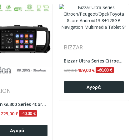
BIZZAR
Bizzar Ultra Series Citroen/Peugeot/Opel/Toyota...
469,00 €
-60,00 €
529,00 €
Αγορά
RION
Clarion GL300 Series 4Core Android ClarionOS...
229,00 €
-40,00 €
€
Αγορά