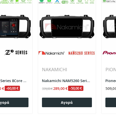
NAKAMICHI
PIO
Cadence Z2 Series 8Core Android14 4+64GB...
Nakamichi NAM5260 Series 4Core Android13 4+64GB...
0 €
-60,00 €
289,00 €
-50,00 €
509,0
339,00 €
γορά
Αγορά