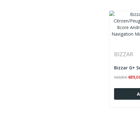
BIZZAR
489,0
569,00 €
Α