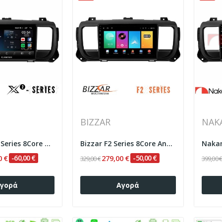
BIZZAR
NAK
Cadence X2 Series 8Core Android14 6+128GB...
Bizzar F2 Series 8Core Android16 4+64GB...
0 €
-60,00 €
279,00 €
-50,00 €
329,00 €
399,00 
γορά
Αγορά