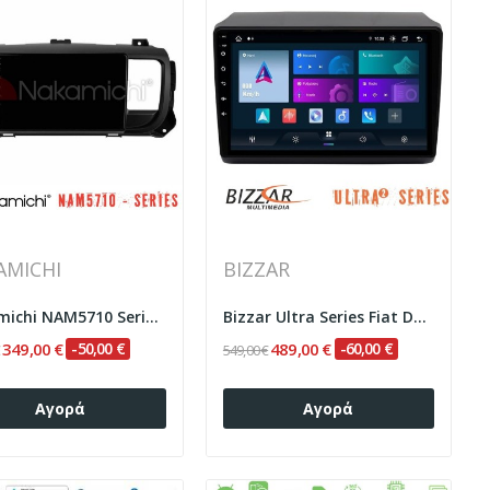
AMICHI
BIZZAR
Nakamichi NAM5710 Series 8Core Android13 4+64GB...
Bizzar Ultra Series Fiat Ducato/Citroen...
349,00 €
-50,00 €
489,00 €
-60,00 €
€
549,00 €
Αγορά
Αγορά