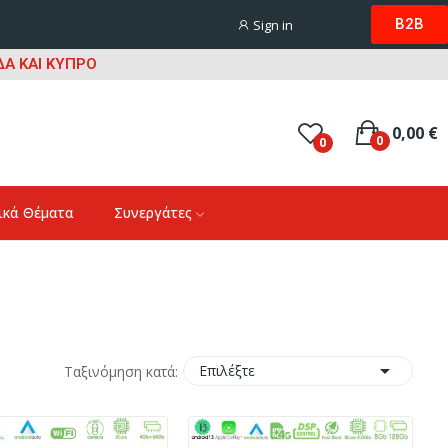
B2B
Sign in
Α ΚΑΙ ΚΥΠΡΟ
0,00 €
0
0
ικά Θέματα
Συνεργάτες

Επιλέξτε
Ταξινόμηση κατά: