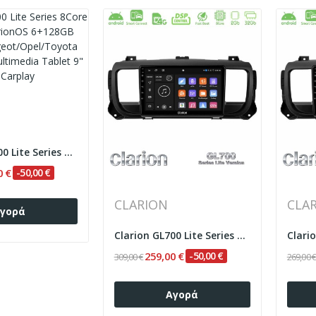
Clarion GL700 Lite Series 8Core Android...
0 €
-50,00 €
CLARION
CLA
γορά
Clarion GL700 Lite Series 8Core Android...
259,00 €
-50,00 €
309,00 €
269,00 
Αγορά