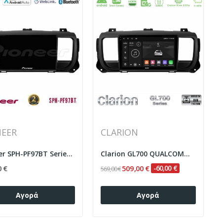
NEER
CLARION
Pioneer SPH-PF97BT Series...
Clarion GL700 QUALCOMM Series 8Core Android...
0 €
509,00 €
-60,00 €
569,00 €
Αγορά
Αγορά