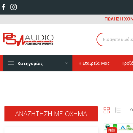
ΠΩΛΗΣΗ ΧΟΝ
Η Εταιρεία Μας
Προϊ
Κατηγορίες
Υ
ΑΝΑΖΉΤΗΣΗ ΜΕ ΌΧΗΜΑ
Νέο