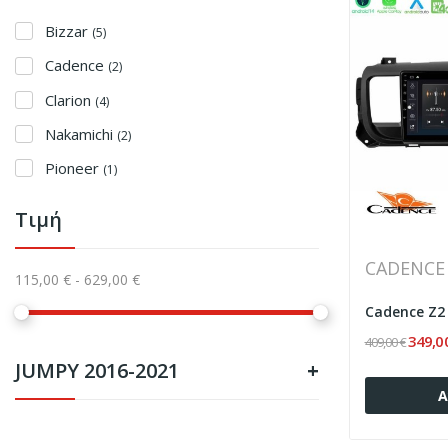
Bizzar
(5)
Cadence
(2)
Clarion
(4)
Nakamichi
(2)
Pioneer
(1)
Τιμή
CADENCE
115,00 € - 629,00 €
349,0
409,00 €
JUMPY 2016-2021
+
Α