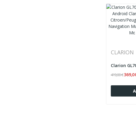
CLARION
369,0
419,00 €
Α