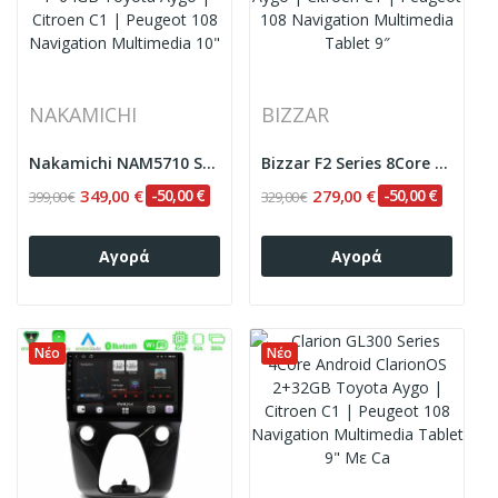
NAKAMICHI
BIZZAR
Nakamichi NAM5710 Series 8Core Android13 4+64GB...
Bizzar F2 Series 8Core Android16 4+64GB Toyota...
349,00 €
-50,00 €
279,00 €
-50,00 €
399,00 €
329,00 €
Αγορά
Αγορά
Νέο
Νέο