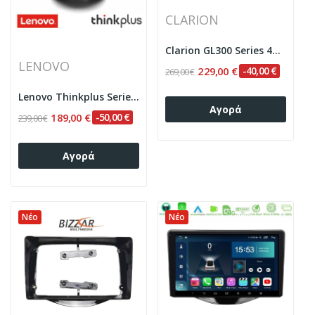
CLARION
Clarion GL300 Series 4Core Android ClarionOS...
LENOVO
229,00 €
-40,00 €
269,00 €
Lenovo Thinkplus Series 4Core Android15 2+32GB...
Αγορά
189,00 €
-50,00 €
239,00 €
Αγορά
Νέο
Νέο