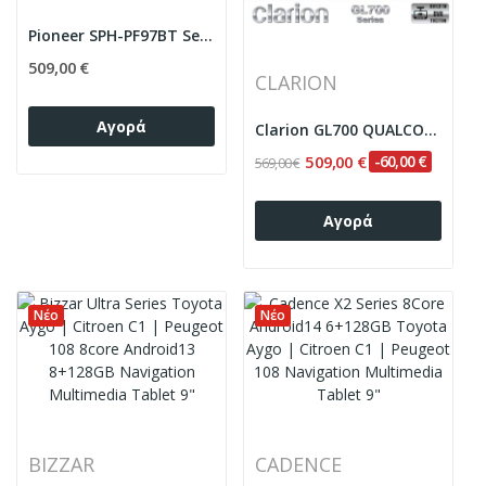
Pioneer SPH-PF97BT Series Toyota Aygo | Citroen...
509,00 €
CLARION
Αγορά
Clarion GL700 QUALCOMM Series 8Core Android...
509,00 €
-60,00 €
569,00 €
Αγορά
Νέο
Νέο
BIZZAR
CADENCE