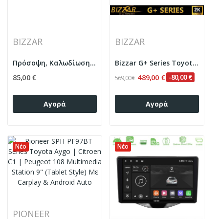
BIZZAR
BIZZAR
Πρόσοψη, Καλωδίωση & CANbus Box Για Toyota Aygo...
Bizzar G+ Series Toyota Aygo | Citroen C1 |...
85,00 €
489,00 €
-80,00 €
569,00 €
Αγορά
Αγορά
Νέο
Νέο
PIONEER