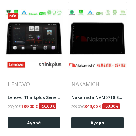
Νέο
LENOVO
NAKAMICHI
Lenovo Thinkplus Series 4Core Android15 2+32GB...
Nakamichi NAM5710 Series 8Core Android13 4+64GB...
189,00 €
-50,00 €
349,00 €
-50,00 €
239,00 €
399,00 €
Αγορά
Αγορά