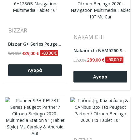
BIZZAR
NAKAMICHI
Bizzar G+ Series Peugeot Partner / Citroën...
Nakamichi NAM5260 Series 4Core Android13 4+64GB...
489,00 €
-80,00 €
569,00 €
289,00 €
-50,00 €
339,00 €
Αγορά
Αγορά