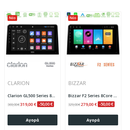
Νέο
Νέο
CLARION
BIZZAR
Clarion GL500 Series 8Core Android ClarionOS...
Bizzar F2 Series 8Core Android16 4+64GB Peugeot...
319,00 €
-50,00 €
279,00 €
-50,00 €
369,00 €
329,00 €
Αγορά
Αγορά