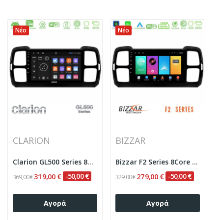
Νέο
Νέο
CLARION
BIZZAR
Clarion GL500 Series 8Core Android ClarionOS...
Bizzar F2 Series 8Core Android16 4+64GB Citroen...
319,00 €
-50,00 €
279,00 €
-50,00 €
369,00 €
329,00 €
Αγορά
Αγορά