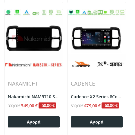
NAKAMICHI
CADENCE
Nakamichi NAM5710 Series 8Core Android13 4+64GB...
Cadence X2 Series 8Core Android14 6+128GB...
349,00 €
-50,00 €
479,00 €
-60,00 €
399,00 €
539,00 €
Αγορά
Αγορά