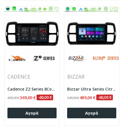
CADENCE
BIZZAR
Cadence Z2 Series 8Core Android14 4+64GB...
Bizzar Ultra Series Citroen DS5 Aircross...
349,00 €
-60,00 €
489,00 €
-60,00 €
409,00 €
549,00 €
Αγορά
Αγορά