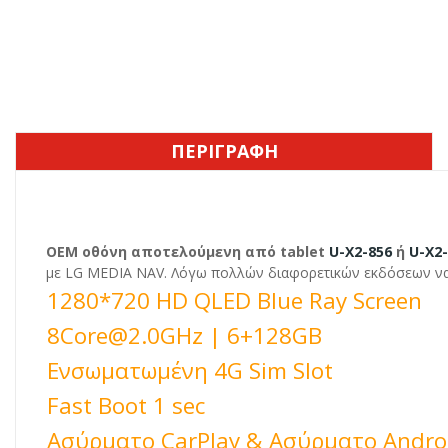
ΠΕΡΙΓΡΑΦΉ
OEM οθόνη αποτελούμενη από tablet
U-X2-856
ή
U-X2
με LG MEDIA NAV. Λόγω πολλών διαφορετικών εκδόσεων να 
1280*720 HD QLED Blue Ray Screen
8Core@2.0GHz | 6+128GB
Ενσωματωμένη 4G Sim Slot
Fast Boot 1 sec
Ασύρματο CarPlay & Ασύρματο Andro