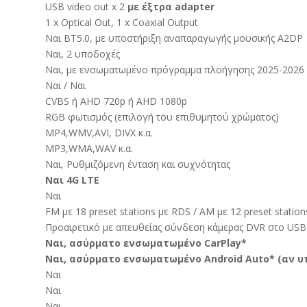
USB video out x 2
με έξτρα adapter
1 x Optical Out, 1 x Coaxial Output
Ναι BT5.0, με υποστήριξη αναπαραγωγής μουσικής A2DP
Ναι, 2 υποδοχές
Ναι, με ενσωματωμένο πρόγραμμα πλοήγησης 2025-2026
Ναι / Ναι
CVBS ή AHD 720p ή AHD 1080p
RGB φωτισμός (επιλογή του επιθυμητού χρώματος)
MP4,WMV,AVI, DIVX κ.α.
MP3,WMA,WAV κ.α.
Ναι, Ρυθμιζόμενη ένταση και συχνότητας
Ναι 4G LTE
Ναι
FM με 18 preset stations με RDS / AM με 12 preset station
Προαιρετικό με απευθείας σύνδεση κάμερας DVR στο USB
Ναι, ασύρματο ενσωματωμένο CarPlay*
Ναι, ασύρματο ενσωματωμένο Android Auto* (αν υ
Ναι
Ναι
Ναι