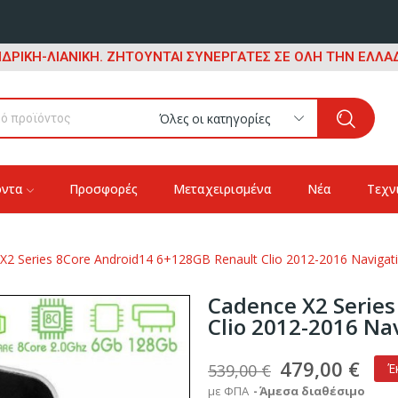
ΔΡΙΚΗ-ΛΙΑΝΙΚΗ. ΖΗΤΟΥΝΤΑΙ ΣΥΝΕΡΓΑΤΕΣ ΣΕ ΟΛΗ ΤΗΝ ΕΛΛΑΔ
Όλες οι κατηγορίες
όντα
Προσφορές
Μεταχειρισμένα
Νέα
Τεχν
X2 Series 8Core Android14 6+128GB Renault Clio 2012-2016 Navigati
Cadence X2 Series
Clio 2012-2016 Na
479,00 €
539,00 €
Έ
με ΦΠΑ
Άμεσα διαθέσιμο