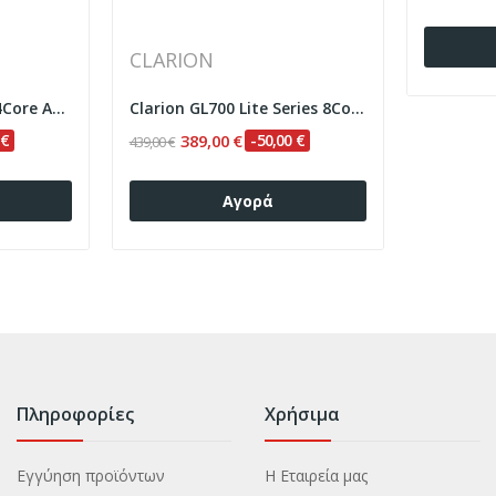
CLARION
Clarion GL300 Series 4Core Android ClarionOS...
Clarion GL700 Lite Series 8Core Android...
 €
389,00 €
-50,00 €
439,00 €
Αγορά
Πληροφορίες
Χρήσιμα
Εγγύηση προϊόντων
Η Εταιρεία μας