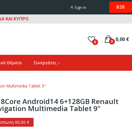
B2B
Sign in
Α ΚΑΙ ΚΥΠΡΟ
0,00 €
0
0
ικά Θέματα
Συνεργάτες
on Multimedia Tablet 9"
 8Core Android14 6+128GB Renault
vigation Multimedia Tablet 9"
κπτωση 60,00 €