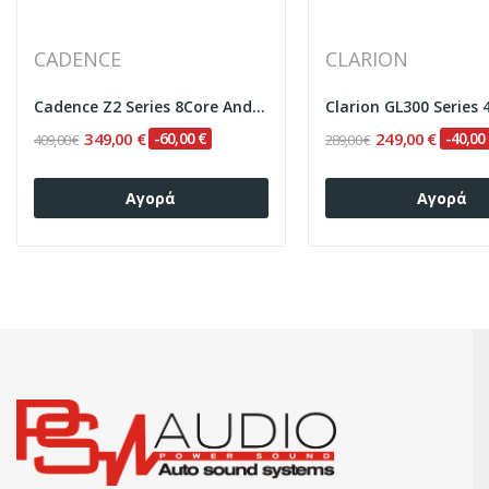
CADENCE
CLARION
Cadence Z2 Series 8Core Android14 4+64GB...
349,00 €
-60,00 €
249,00 €
-40,00
409,00 €
289,00 €
Αγορά
Αγορά