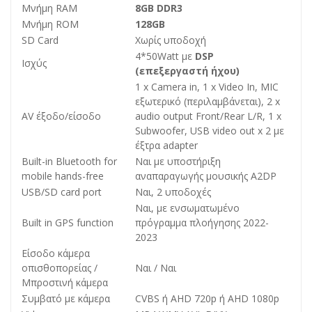
Μνήμη RAM
8GB DDR3
Μνήμη ROM
128GB
SD Card
Χωρίς υποδοχή
4*50Watt με
DSP
Ισχύς
(επεξεργαστή ήχου)
1 x Camera in, 1 x Video In, MIC
εξωτερικό (περιλαμβάνεται), 2 x
AV έξοδο/είσοδο
audio output Front/Rear L/R, 1 x
Subwoofer, USB video out x 2 με
έξτρα adapter
Built-in Bluetooth for
Ναι με υποστήριξη
mobile hands-free
αναπαραγωγής μουσικής A2DP
USB/SD card port
Ναι, 2 υποδοχές
Ναι, με ενσωματωμένο
Built in GPS function
πρόγραμμα πλοήγησης 2022-
2023
Είσοδο κάμερα
οπισθοπορείας /
Ναι / Ναι
Μπροστινή κάμερα
Συμβατό με κάμερα
CVBS ή AHD 720p ή AHD 1080p