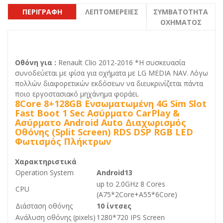
ΠΕΡΙΓΡΑΦΉ
ΛΕΠΤΟΜΈΡΕΙΕΣ
ΣΥΜΒΑΤΌΤΗΤΑ
ΟΧΉΜΑΤΟΣ
Οθόνη για :
Renault Clio 2012-2016 *Η συσκευασία
συνοδεύεται με φίσα για οχήματα με LG MEDIA NAV. Λόγω
πολλών διαφορετικών εκδόσεων να διευκρινίζεται πάντα
ποιο εργοστασιακό μηχάνημα φοράει.
8Core 8+128GB
Ενσωματωμένη 4G Sim Slot
Fast Boot 1 Sec
Ασύρματο CarPlay &
Ασύρματο Android Auto
Διαχωρισμός
Οθόνης (Split Screen)
RDS
DSP
RGB LED
Φωτισμός Πλήκτρων
Χαρακτηριστικά
Operation System
Android13
up to 2.0GHz 8 Cores
CPU
(A75*2Core+A55*6Core)
Διάσταση οθόνης
10 ίντσες
Ανάλυση οθόνης (pixels)
1280*720 IPS Screen