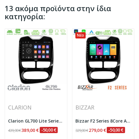
13 ακόμα προϊόντα στην ίδια
κατηγορία:
Νέο
CLARION
BIZZAR
Clarion GL700 Lite Series 8Core Android...
Bizzar F2 Series 8Core Android16 4+64GB Renault...
389,00 €
-50,00 €
279,00 €
-50,00 €
439,00 €
329,00 €