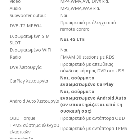
Video
MP4,WMV,AVI, DIVX κ.α.
Audio
MP3,WMA,WAV κ.α.
Subwoofer output
Ναι
Προαιρετικό με έλεγχο από
DVB-T2 MPEG4
remote control
Ενσωματωμένη SIM
Ναι 4G LTE
SLOT
Ενσωματωμένο WIFI
Ναι
Radio
FM/AM 30 stations με RDS
Προαιρετικό με απευθείας
DVR λειτουργία
σύνδεση κάμερας DVR στο USB
Ναι, ασύρματο
CarPlay λειτουργία
ενσωματωμένο CarPlay
Ναι, ασύρματο
ενσωματωμένο Android Auto
Android Auto λειτουργία
(αν υποστηρίζεται από τη
συσκευή σας)
OBD Torque
Προαιρετικό με αντάπτορα OBD
ΤPMS σύστημα ελέγχου
Προαιρετικό με αντάπτορα TPMS
ελαστικών
Υποστήριξη