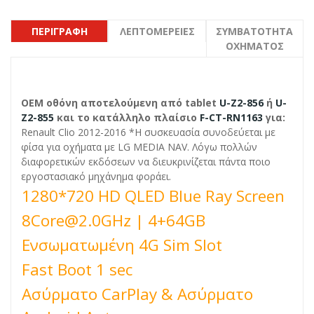
ΠΕΡΙΓΡΑΦΉ
ΛΕΠΤΟΜΈΡΕΙΕΣ
ΣΥΜΒΑΤΌΤΗΤΑ
ΟΧΉΜΑΤΟΣ
OEM οθόνη αποτελούμενη από tablet
U-Ζ2-856
ή
U-
Ζ2-855
και το κατάλληλο πλαίσιο
F-CT-RN1163
για:
Renault Clio 2012-2016 *Η συσκευασία συνοδεύεται με
φίσα για οχήματα με LG MEDIA NAV. Λόγω πολλών
διαφορετικών εκδόσεων να διευκρινίζεται πάντα ποιο
εργοστασιακό μηχάνημα φοράει.
1280*720 HD QLED Blue Ray Screen
8Core@2.0GHz | 4+64GB
Ενσωματωμένη 4G Sim Slot
Fast Boot 1 sec
Ασύρματο CarPlay & Ασύρματο