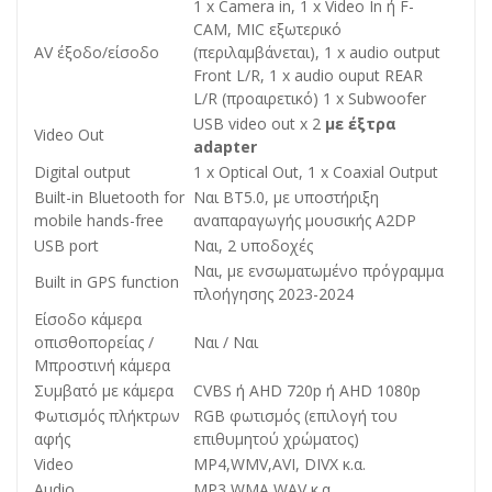
1 x Camera in, 1 x Video In ή F-
CAM, MIC εξωτερικό
AV έξοδο/είσοδο
(περιλαμβάνεται), 1 x audio output
Front L/R, 1 x audio ouput REAR
L/R (προαιρετικό) 1 x Subwoofer
USB video out x 2
με έξτρα
Video Out
adapter
Digital output
1 x Optical Out, 1 x Coaxial Output
Built-in Bluetooth for
Ναι BT5.0, με υποστήριξη
mobile hands-free
αναπαραγωγής μουσικής A2DP
USB port
Ναι, 2 υποδοχές
Ναι, με ενσωματωμένο πρόγραμμα
Built in GPS function
πλοήγησης 2023-2024
Είσοδο κάμερα
οπισθοπορείας /
Ναι / Ναι
Μπροστινή κάμερα
Συμβατό με κάμερα
CVBS ή AHD 720p ή AHD 1080p
Φωτισμός πλήκτρων
RGB φωτισμός (επιλογή του
αφής
επιθυμητού χρώματος)
Video
MP4,WMV,AVI, DIVX κ.α.
Audio
MP3,WMA,WAV κ.α.