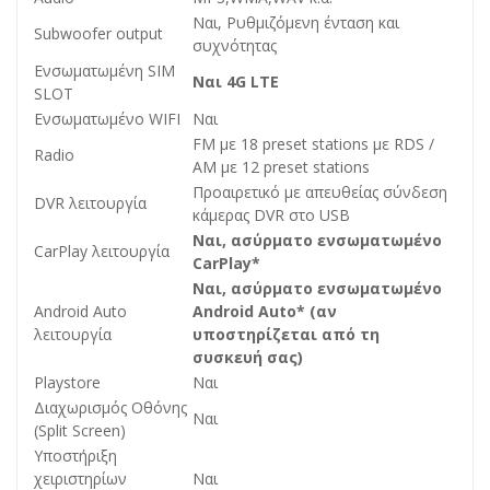
Ναι, Ρυθμιζόμενη ένταση και
Subwoofer output
συχνότητας
Ενσωματωμένη SIM
Ναι 4G LTE
SLOT
Ενσωματωμένο WIFI
Ναι
FM με 18 preset stations με RDS /
Radio
AM με 12 preset stations
Προαιρετικό με απευθείας σύνδεση
DVR λειτουργία
κάμερας DVR στο USB
Ναι, ασύρματο ενσωματωμένο
CarPlay λειτουργία
CarPlay*
Ναι, ασύρματο ενσωματωμένο
Android Auto
Android Auto* (αν
λειτουργία
υποστηρίζεται από τη
συσκευή σας)
Playstore
Ναι
Διαχωρισμός Οθόνης
Ναι
(Split Screen)
Υποστήριξη
χειριστηρίων
Ναι